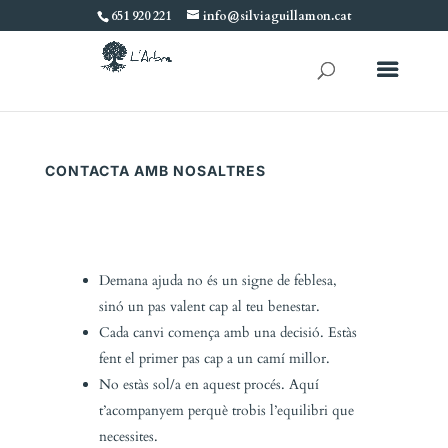
651 920 221
info@silviaguillamon.cat
CONTACTA AMB NOSALTRES
Demana ajuda no és un signe de feblesa,
sinó un pas valent cap al teu benestar.
Cada canvi comença amb una decisió. Estàs
fent el primer pas cap a un camí millor.
No estàs sol/a en aquest procés. Aquí
t’acompanyem perquè trobis l’equilibri que
necessites.