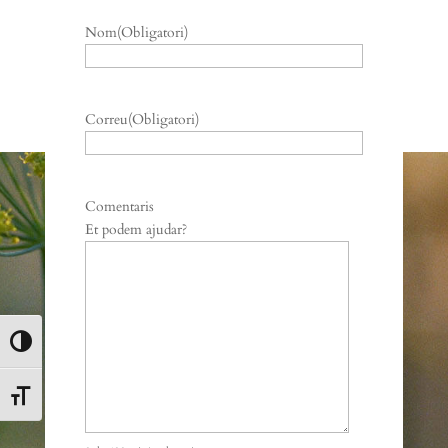
Nom
(Obligatori)
Nom
Correu
(Obligatori)
Comentaris
Et podem ajudar?
Toggle High Contrast
Toggle Font size